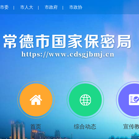
市委
市人大
市政府
市政协
|
|
|
首页
综合动态
宣传