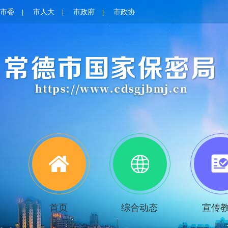
市委
市人大
市政府
市政协
|
|
|
首页
综合动态
宣传