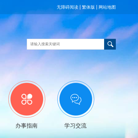
|
|
无障碍阅读
繁体版
网站地图
办事指南
学习交流