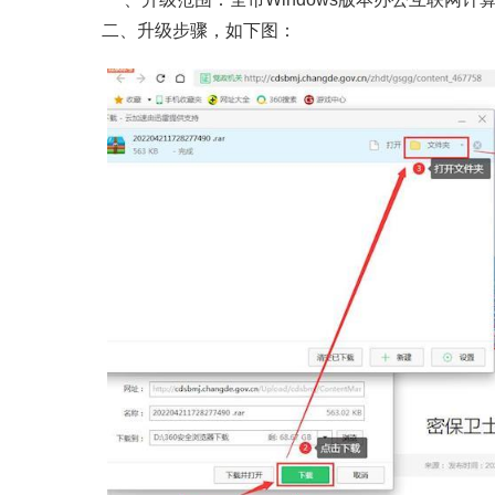
二、升级步骤，如下图：