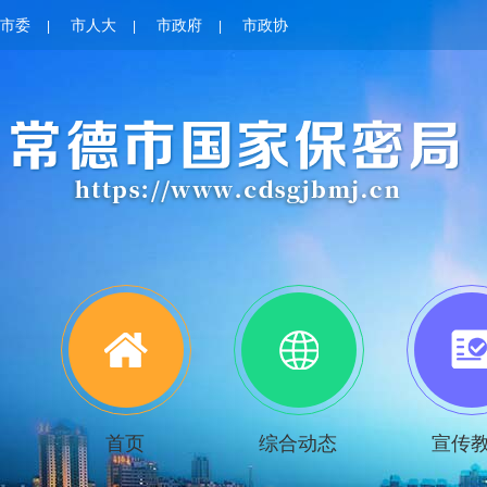
市委
市人大
市政府
市政协
|
|
|
首页
综合动态
宣传