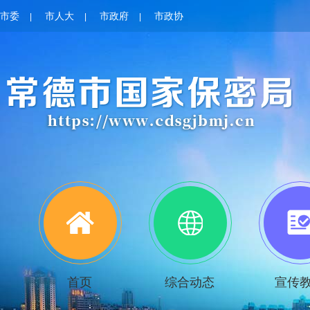
市委
市人大
市政府
市政协
|
|
|
首页
综合动态
宣传