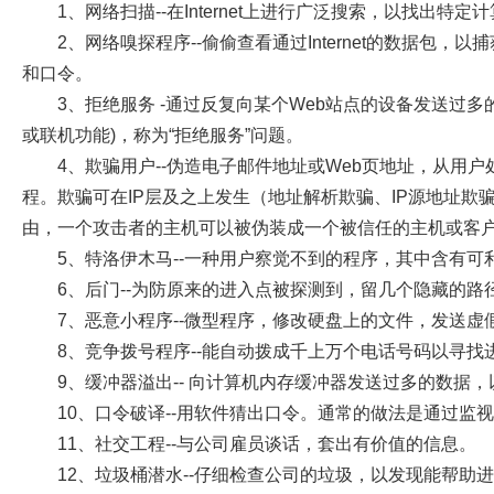
1
、网络扫描
--
在
Internet
上进行广泛搜索，以找出特定计
2
、网络嗅探程序
--
偷偷查看通过
Internet
的数据包，以捕
和口令。
3
、拒绝服务
-
通过反复向某个
Web
站点的设备发送过多
或联机功能
)
，称为
“
拒绝服务
”
问题。
4
、欺骗用户
--
伪造电子邮件地址或
Web
页地址，从用户
程。欺骗可在
IP
层及之上发生（地址解析欺骗、
IP
源地址欺
由，一个攻击者的主机可以被伪装成一个被信任的主机或客
5
、特洛伊木马
--
一种用户察觉不到的程序，其中含有可
6
、后门
--
为防原来的进入点被探测到，留几个隐藏的路
7
、恶意小程序
--
微型程序，修改硬盘上的文件，发送虚
8
、竞争拨号程序
--
能自动拨成千上万个电话号码以寻找
9
、缓冲器溢出
--
向计算机内存缓冲器发送过多的数据，
10
、口令破译
--
用软件猜出口令。通常的做法是通过监视
11
、社交工程
--
与公司雇员谈话，套出有价值的信息。
12
、垃圾桶潜水
--
仔细检查公司的垃圾，以发现能帮助进