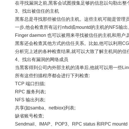
在寻找漏洞之前
,
黑客会试图搜集足够的信息以勾勒出整
3
、找出被信任的主机
黑客总是寻找那些被信任的主机。这些主机可能是管理员
一步
,
他会检查所有运行
nfsd
或
mountd
的主机的
NFS
输出
Finger daemon
也可以被用来寻找被信任的主机和用户
,
黑客还会检查其他方式的信任关系。比如
,
他可以利用
CG
分析完上述的各种检查结果
,
就可以大致了解主机间的信
4
、找出有漏洞的网络成员
当黑客得到公司内外部主机的清单后
,
他就可以用一些
Li
所有这些扫描程序都会进行下列检查
:
TCP
端口扫描
;
RPC
服务列表
;
NFS
输出列表
;
共享
(
如
samba
、
netbiox)
列表
;
缺省账号检查
;
Sendmail
、
IMAP
、
POP3
、
RPC status
和
RPC mountd