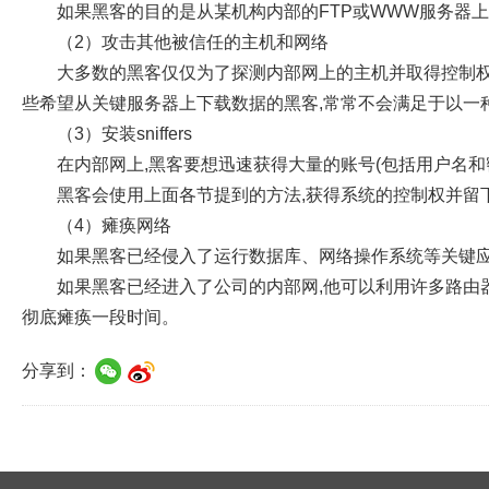
如果黑客的目的是从某机构内部的
FTP
或
WWW
服务器上
（
2
）攻击其他被信任的主机和网络
大多数的黑客仅仅为了探测内部网上的主机并取得控制
些希望从关键服务器上下载数据的黑客
,
常常不会满足于以一
（
3
）安装
sniffers
在内部网上
,
黑客要想迅速获得大量的账号
(
包括用户名和
黑客会使用上面各节提到的方法
,
获得系统的控制权并留
（
4
）瘫痪网络
如果黑客已经侵入了运行数据库、网络操作系统等关键应
如果黑客已经进入了公司的内部网
,
他可以利用许多路由
彻底瘫痪一段时间。
分享到：