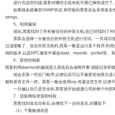
进行完这些扫描
,
黑客对哪些主机有机可乘已胸有成竹了
如果路由器兼容
SNMP
协议
,
有经验的黑客还会采用攻击
strings
。
5
、利用漏洞
现在
,
黑客找到了所有被信任的外部主机
,
也已经找到了外
黑客会选择一台被信任的外部主机进行尝试。一旦成功
过滤策略了。攻击外部主机时
,
黑客一般是运行某个程序
,
利用
洞的版本
,
以及
RPC
服务中诸如
statd
、
mountd
、
pcnfsd
等。
6
、获得控制权
黑客利用
daemon
的漏洞进入系统后会做两件事
:
清除记录和
他会安装一些后门程序
,
以便以后可以不被察觉地再次进
都和原有文件一样。黑客一般会使用
rcp
传递这些文件
,
以便
一旦确认自己是安全的
,
黑客就开始侵袭公司的整个内部
7
．窃取网络资源和特权
黑客找到攻击目标后
,
会继续下一步的攻击
,
步骤如下
:
（
1
）下载敏感信息