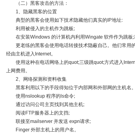
（二）黑客攻击的方法：
1
、隐藏黑客的位置
典型的黑客会使用如下技术隐藏他们真实的
IP
地址
:
利用被侵入的主机作为跳板
;
在安装
Windows
的计算机内利用
Wingate
软件作为跳板
;
更老练的黑客会使用电话转接技术隐蔽自己。他们常用
经由主机进入
Internet
。
使用这种在电话网络上的
quot;
三级跳
quot;
方式进入
Inter
上网费用。
2
、网络探测和资料收集
黑客利用以下的手段得知位于内部网和外部网的主机名
使用
nslookup
程序的
ls
命令
;
通过访问公司主页找到其他主机
;
阅读
FTP
服务器上的文挡
;
联接至
mailserver
并发送
expn
请求
;
Finger
外部主机上的用户名。